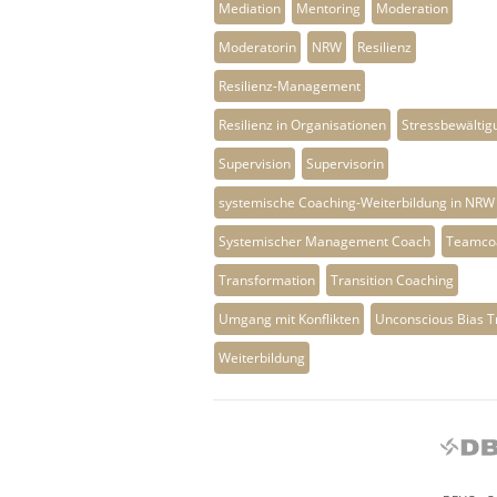
Mediation
Mentoring
Moderation
Moderatorin
NRW
Resilienz
Resilienz-Management
Resilienz in Organisationen
Stressbewältig
Supervision
Supervisorin
systemische Coaching-Weiterbildung in NRW
Systemischer Management Coach
Teamco
Transformation
Transition Coaching
Umgang mit Konflikten
Unconscious Bias T
Weiterbildung