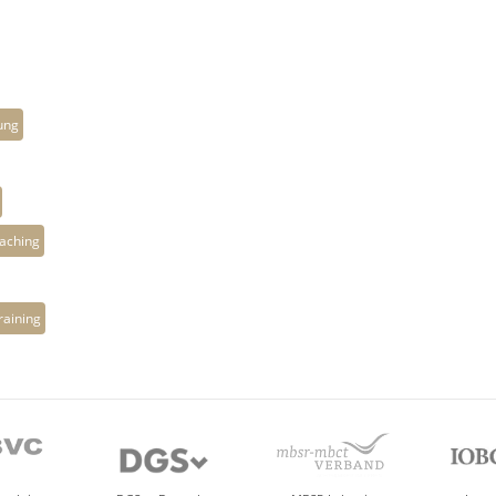
ung
aching
raining