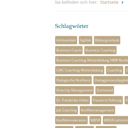
Sie befinden sich hier:
Startseite
Schlagwörter
Achtsamkeit
Agilität
Bildungsurlaub
Business Coach
Business Coaching
Business Coaching Weiterbildung NRW Resili
CMC Coaching-Weiterbildung
Coaching
D
Dialogische Reslilienz
Dialogprozessbegleit
Diversity Management
Dortmund
Dr. Friederike Höher
Frauen in Führung
F
Job Coaching
Konfliktmanagement
Konfliktmoderation
MBSR
MBSR-Lehrerin